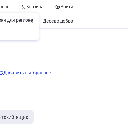
нное
Корзина
Войти
зан для региона
Для бизнеса
Дерево добра
Добавить в избранное
нтский ящик