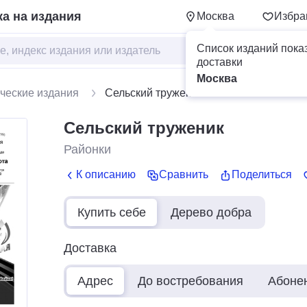
а на издания
Москва
Избра
Список изданий пока
доставки
Москва
ческие издания
Сельский труженик
Сельский труженик
Районки
К описанию
Сравнить
Поделиться
Купить себе
Дерево добра
Доставка
Адрес
До востребования
Абоне