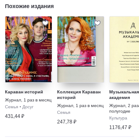
Похожие издания
Караван историй
Коллекция Караван
Музыкальная
историй
академия
Журнал
,
1 раз в месяц
Журнал
,
1 раз в месяц
Журнал
,
2 раз
Семья
•
Досуг
полугодие
Семья
431,44 ₽
Культура
247,78 ₽
1176,47 ₽