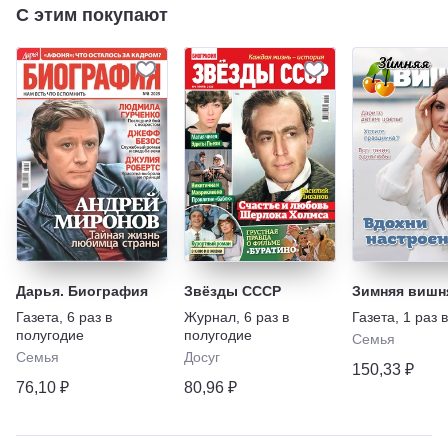
С этим покупают
Дарья. Биография
Звёзды СССР
Зимняя вишн
Газета
,
6 раз в
Журнал
,
6 раз в
Газета
,
1 раз 
полугодие
полугодие
Семья
Семья
Досуг
150,33 ₽
76,10 ₽
80,96 ₽