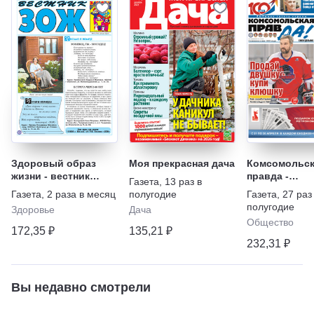
Здоровый образ
Моя прекрасная дача
Комсомольск
жизни - вестник
правда -
Газета
,
13 раз в
"ЗОЖ"
Еженедельни
Газета
,
2 раза в месяц
полугодие
Газета
,
27 раз
"Телепрогра
полугодие
Здоровье
Дача
Общество
172,35 ₽
135,21 ₽
232,31 ₽
Вы недавно смотрели