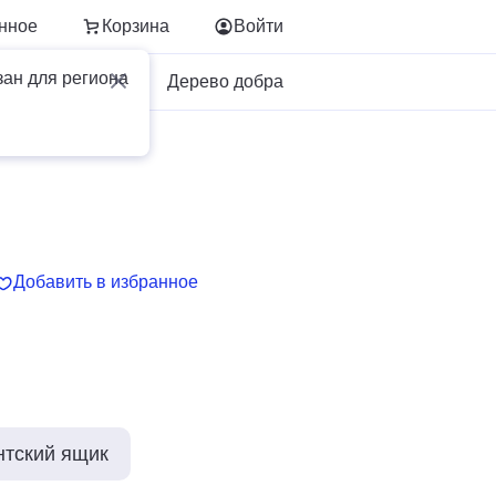
нное
Корзина
Войти
зан для региона
Для бизнеса
Дерево добра
Добавить в избранное
нтский ящик