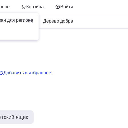
нное
Корзина
Войти
зан для региона
Для бизнеса
Дерево добра
Добавить в избранное
нтский ящик