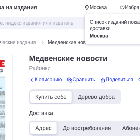
а на издания
Москва
Избра
Список изданий пока
доставки
Москва
ческие издания
Медвенские новости
Медвенские новости
Районки
К описанию
Сравнить
Поделиться
Купить себе
Дерево добра
Доставка
Адрес
До востребования
Абоне