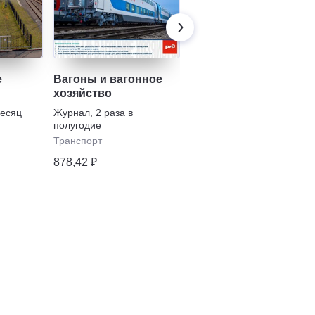
е
Вагоны и вагонное
Железные дороги
хозяйство
мира
месяц
Журнал
,
2 раза в
Журнал
,
1 раз в месяц
полугодие
Транспорт
Транспорт
1813,09 ₽
878,42 ₽