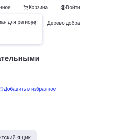
нное
Корзина
Войти
зан для региона
Для бизнеса
Дерево добра
тательными
Добавить в избранное
нтский ящик