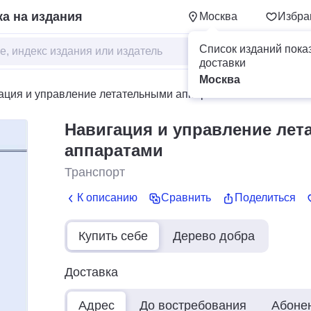
а на издания
Москва
Избра
Список изданий пока
доставки
Москва
ация и управление летательными аппаратами
Навигация и управление ле
аппаратами
Транспорт
К описанию
Сравнить
Поделиться
Купить себе
Дерево добра
Доставка
Адрес
До востребования
Абоне