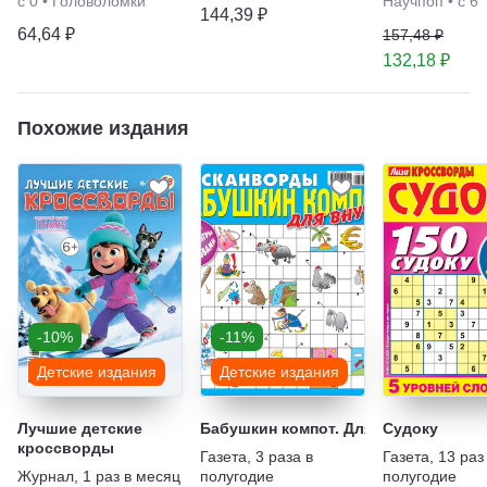
с 0
•
Головоломки
Научпоп
•
с 6
144,39 ₽
64,64 ₽
157,48 ₽
132,18 ₽
Похожие издания
-10%
-11%
Детские издания
Детские издания
Лучшие детские
Бабушкин компот. Для внучат. Скан
Судоку
кроссворды
Газета
,
3 раза в
Газета
,
13 раз
Журнал
,
1 раз в месяц
полугодие
полугодие