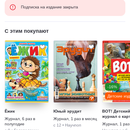
Подписка на издание закрыта
С этим покупают
-16%
Детские из
Ёжик
Юный эрудит
ВОТ! Детски
журнал с кар
Журнал
,
6 раз в
Журнал
,
1 раз в месяц
про все на с
полугодие
Журнал
,
1 раз
с 12
•
Научпоп