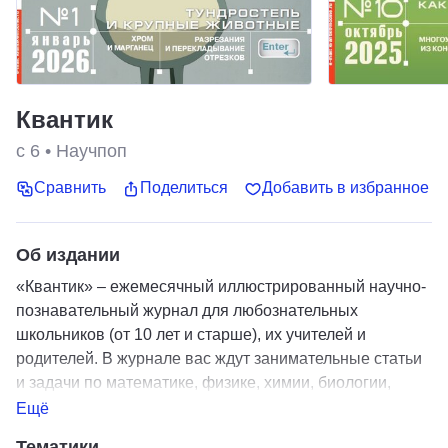
Квантик
с 6
•
Научпоп
Сравнить
Поделиться
Добавить в избранное
Об издании
«Квантик» – ежемесячный иллюстрированный научно-
познавательный журнал для любознательных
школьников (от 10 лет и старше), их учителей и
родителей. В журнале вас ждут занимательные статьи
и задачи по математике, физике, химии, биологии,
лингвистике, астрономии и другим естественным
Ещё
наукам, рассказы о великих учёных, а также опыты,
Тематики