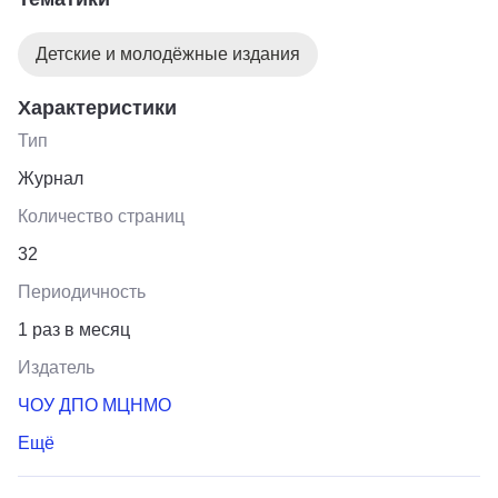
игры и головоломки, детективные истории, комиксы,
задания олимпиад – математических и не только,
Детские и молодёжные издания
конкурсы по математике и русскому языку и многое
другое!
Характеристики
Тип
Журнал
Количество страниц
32
Периодичность
1 раз в месяц
Издатель
ЧОУ ДПО МЦНМО
Ещё