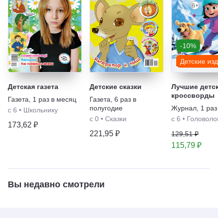
-10%
Детские из
Детская газета
Детские сказки
Лучшие детс
кроссворды
Газета
,
1 раз в месяц
Газета
,
6 раз в
полугодие
Журнал
,
1 раз
с 6
•
Школьнику
с 0
•
Сказки
с 6
•
Головоло
173,62 ₽
221,95 ₽
129,51 ₽
115,79 ₽
Вы недавно смотрели