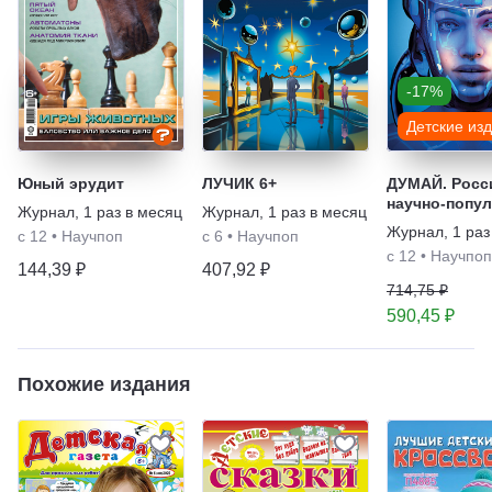
-17%
Детские из
Юный эрудит
ЛУЧИК 6+
ДУМАЙ. Росс
научно-попу
Журнал
,
1 раз в месяц
Журнал
,
1 раз в месяц
журнал для
Журнал
,
1 раз
с 12
•
Научпоп
с 6
•
Научпоп
школьников 
с 12
•
Научпоп
родителей
144,39 ₽
407,92 ₽
714,75 ₽
590,45 ₽
Похожие издания