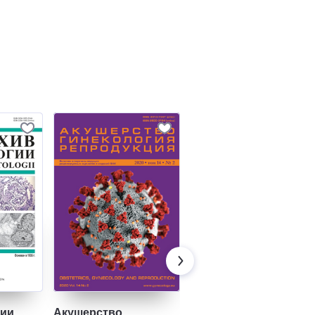
гии
Акушерство,
Фармакоэкономика.