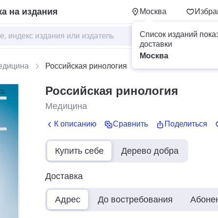
а на издания
Москва
Избра
Список изданий пока
доставки
Москва
едицина
Российская ринология
Российская ринология
Медицина
К описанию
Сравнить
Поделиться
Купить себе
Дерево добра
Доставка
Адрес
До востребования
Абоне