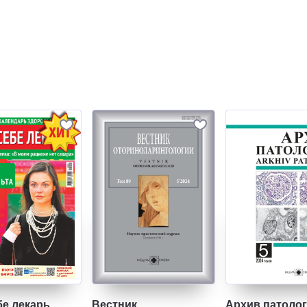
бе лекарь
Вестник
Архив патоло