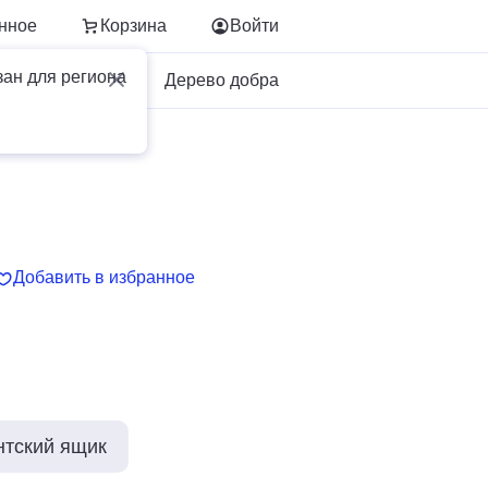
нное
Корзина
Войти
зан для региона
Для бизнеса
Дерево добра
Добавить в избранное
нтский ящик