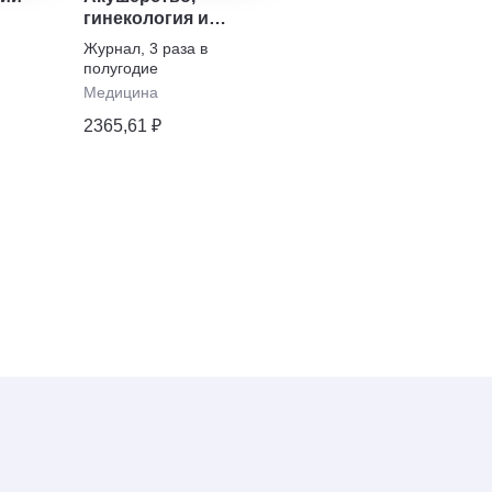
гинекология и
Современная
репродукция
фармакоэкономика и
Журнал
,
3 раза в
Журнал
,
2 раза в
фармакоэпидемиоло
полугодие
полугодие
Медицина
Медицина
2365,61 ₽
2365,61 ₽