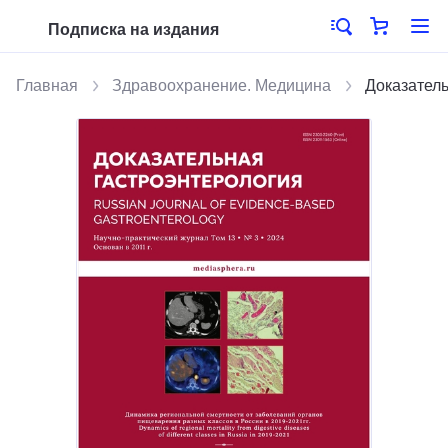
Подписка на издания
Главная
Здравоохранение. Медицина
Доказатель