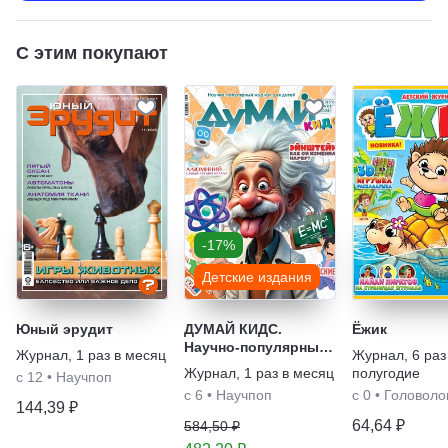
С этим покупают
-17%
Детские издания
Юный эрудит
ДУМАЙ КИДС.
Ёжик
Научно-популярный
Журнал
,
1 раз в месяц
Журнал
,
6 раз
журнал для детей
Журнал
,
1 раз в месяц
полугодие
с 12
•
Научпоп
с 6
•
Научпоп
с 0
•
Головоло
144,39 ₽
64,64 ₽
584,50 ₽