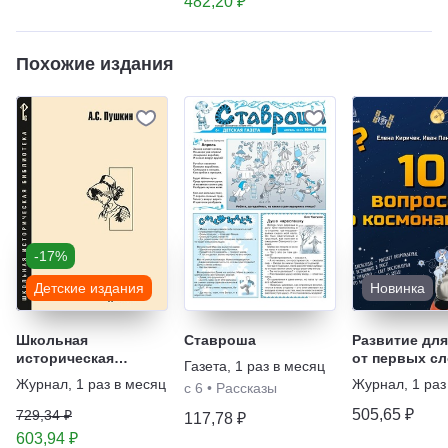
482,20 ₽
Похожие издания
-17%
Детские издания
Новинка
Школьная
Ставроша
Развитие для
историческая
от первых сл
Газета
,
1 раз в месяц
библиотека. Серия
покорения Ко
Журнал
,
1 раз в месяц
Журнал
,
1 раз
с 6
•
Рассказы
книг
Книжная сер
505,65 ₽
729,34 ₽
117,78 ₽
603,94 ₽