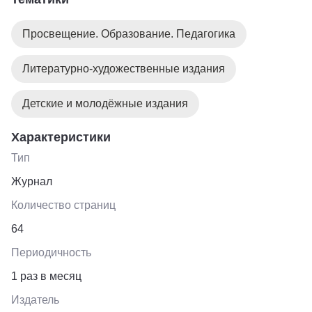
или портфель. Текст напечатан крупным шрифтом на
белой офсетной бумаге. Серия "Внеклассное чтение" -
Просвещение. Образование. Педагогика
прекрасный бюджетный вариант для юных читателей.
Литературно-художественные издания
Детские и молодёжные издания
Характеристики
Тип
Журнал
Количество страниц
64
Периодичность
1 раз в месяц
Издатель