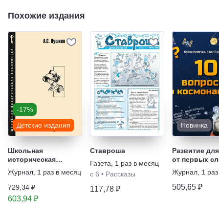
Похожие издания
-17%
Детские издания
Новинка
Школьная
Ставроша
Развитие для
историческая
от первых сл
Газета
,
1 раз в месяц
библиотека. Серия
покорения Ко
Журнал
,
1 раз в месяц
Журнал
,
1 раз
с 6
•
Рассказы
книг
Книжная сер
505,65 ₽
729,34 ₽
117,78 ₽
603,94 ₽