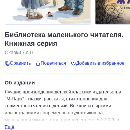
Библиотека маленького читателя.
Книжная серия
Сказки
•
с 0
Сравнить
Поделиться
Добавить в избранное
Об издании
Лучшие произведения детской классики издательства
"М-Парк" - сказки, рассказы, стихотворения для
совместного чтения с детьми. Все книги с яркими
иллюстрациями современных художников на
мелованной бумаге в твердом переплете. В 2-2026 в
подписке: "Добежали до вечера. Стихи для детей"
Ещё