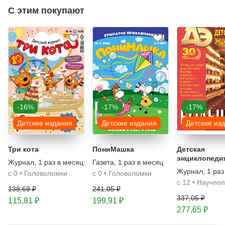
С этим покупают
-16%
-17%
-17%
Детские издания
Детские издания
Детские из
Три кота
ПониМашка
Детская
энциклопеди
Журнал
,
1 раз в месяц
Газета
,
1 раз в месяц
Журнал
,
1 раз
с 0
•
Головоломки
с 0
•
Головоломки
с 12
•
Научпоп
138,69 ₽
241,05 ₽
337,05 ₽
115,81 ₽
199,91 ₽
277,65 ₽