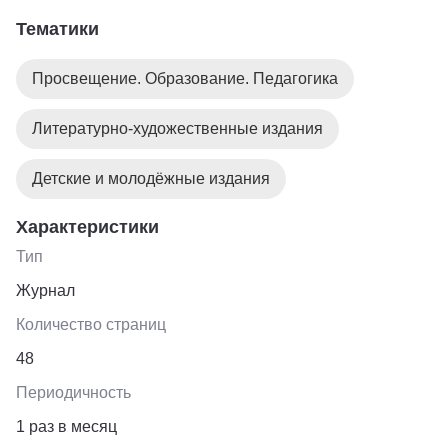
Эммы Мошковской, "Лиса и журавль. Русские
Тематики
народные сказки" в обработке А. Толстого, "Филипок.
Басни и рассказы для детей" Л. Толстого, "Ребята и
Просвещение. Образование. Педагогика
утята. Рассказы" М. Пришвина, "Басни" И. Крылова,
"Чук и Гек" А. Гайдара
Литературно-художественные издания
Детские и молодёжные издания
Характеристики
Тип
Журнал
Количество страниц
48
Периодичность
1 раз в месяц