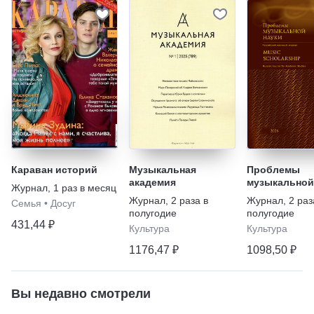
Караван историй
Музыкальная
Проблемы
академия
музыкальной 
Журнал
,
1 раз в месяц
Music Schola
Журнал
,
2 раза в
Журнал
,
2 раз
Семья
•
Досуг
полугодие
полугодие
431,44 ₽
Культура
Культура
1176,47 ₽
1098,50 ₽
Вы недавно смотрели