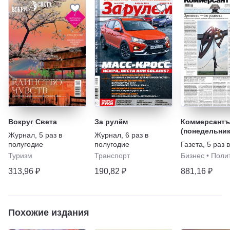
Вокруг Света
За рулём
Коммерсантъ
(понедельник
Журнал
,
5 раз в
Журнал
,
6 раз в
пятница)
полугодие
полугодие
Газета
,
5 раз 
Туризм
Транспорт
Бизнес
•
Поли
313,96 ₽
190,82 ₽
881,16 ₽
Похожие издания