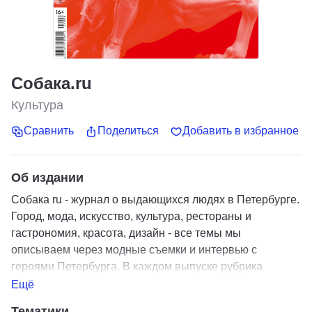
Собака.ru
Культура
Сравнить
Поделиться
Добавить в избранное
Об издании
Собака ru - журнал о выдающихся людях в Петербурге.
Город, мода, искусство, культура, рестораны и
гастрономия, красота, дизайн - все темы мы
описываем через модные съемки и интервью с
героями Петербурга. В каждом выпуске рубрика
"Главное" полностью посвящена трендам и героям в
Ещё
одной из зон интересов.
Тематики