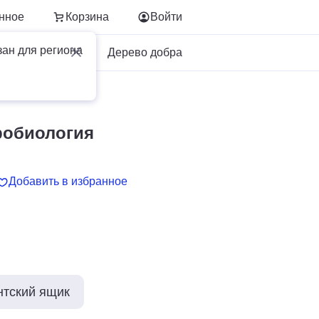
нное
Корзина
Войти
зан для региона
Для бизнеса
Дерево добра
робиология
Добавить в избранное
нтский ящик