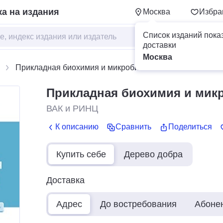
а на издания
Москва
Избра
Список изданий пока
доставки
Москва
Прикладная биохимия и микробиология
Прикладная биохимия и мик
ВАК и РИНЦ
К описанию
Сравнить
Поделиться
Купить себе
Дерево добра
Доставка
Адрес
До востребования
Абоне