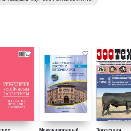
ение
Международный
Зоотехния