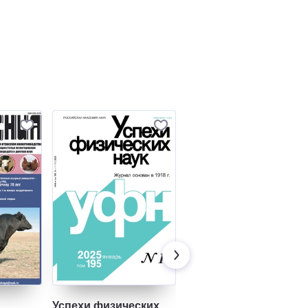
Успехи физических
Вестник Волжского