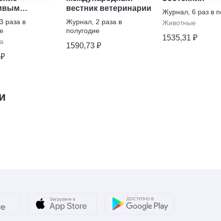
ивым
вестник ветеринарии
Журнал
,
6 раз в 
ием
3 раза в
Журнал
,
2 раза в
Животные
е
полугодие
1535,31 ₽
а
1590,73 ₽
 ₽
и