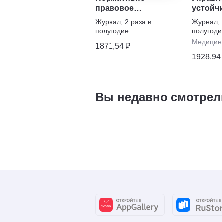
правовое
устойч
регулирование в
развит
Журнал
,
2 раза в
Журнал
,
ветеринарии
полугодие
полугоди
Медицин
1871,54 ₽
1928,94
Вы недавно смотрел