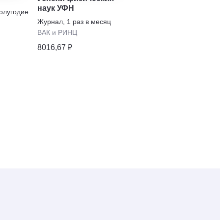
наук УФН
университета имени
полугодие
В.Н. Татищева
Журнал
,
1 раз в месяц
Журнал
,
4 раза в
полугодие
ВАК и РИНЦ
Право
8016,67 ₽
923,37 ₽