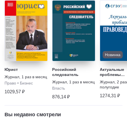
Новинка
Юрист
Российский
Актуальные
следователь
проблемы
Журнал
,
1 раз в месяц
правоведени
Журнал
,
1 раз в месяц
Журнал
,
2 раз
Право
•
Бизнес
полугодие
Власть
1029,57 ₽
1274,31 ₽
876,14 ₽
Вы недавно смотрели