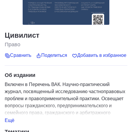
Цивилист
Право
Сравнить
Поделиться
Добавить в избранное
Об издании
Включен в Перечень ВАК. Научно-практический
журнал, посвященный исследованию частноправовых
проблем и правоприменительной практики. Освещает
вопросы гражданского, предпринимательского и
семейного права, гражданского и арбитражного
процесса, цифрового права иных отраслей
Ещё
цивилистической науки.
Тематики