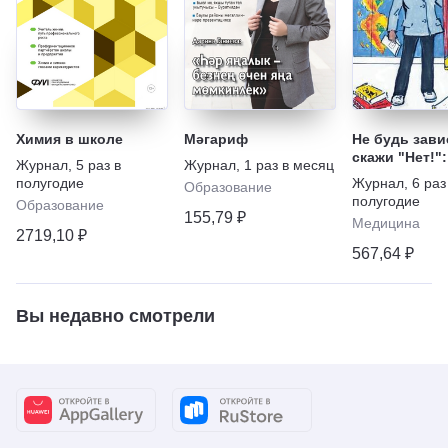
Химия в школе
Мәгариф
Не будь зави
скажи "Нет!":
Журнал
,
5 раз в
Журнал
,
1 раз в месяц
наркотикам,
полугодие
Журнал
,
6 раз
Образование
алкоголю, ку
полугодие
Образование
игромании
155,79 ₽
Медицина
2719,10 ₽
567,64 ₽
Вы недавно смотрели