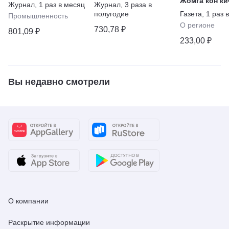
Жомга кон ки
Журнал
,
1 раз в месяц
Журнал
,
3 раза в
(на татарско
полугодие
Газета
,
1 раз 
Промышленность
О регионе
730,78 ₽
801,09 ₽
233,00 ₽
Вы недавно смотрели
О компании
Раскрытие информации