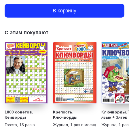
В корзину
С этим покупают
1000 советов.
Крепость.
Ключворды. 
Кейворды
Ключворды
язык + Зятёк
Газета
,
13 раз в
Журнал
,
1 раз в месяц
Журнал
,
1 раз