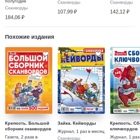
полугодие
Сканворды
Сканворды
Сканворды
107,99 ₽
142,12 ₽
184,06 ₽
Похожие издания
Крепость. Большой
Зайка. Кейворды
Крепость. Сб
сборник сканвордов
ключвордов
Журнал
,
1 раз в месяц
Газета
,
2 раза в
Журнал
,
1 раз
Сканворды