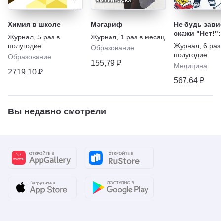
Химия в школе
Мәгариф
Не будь зави
скажи "Нет!":
Журнал
,
5 раз в
Журнал
,
1 раз в месяц
наркотикам,
полугодие
Журнал
,
6 раз
Образование
алкоголю, ку
полугодие
Образование
игромании
155,79 ₽
Медицина
2719,10 ₽
567,64 ₽
Вы недавно смотрели