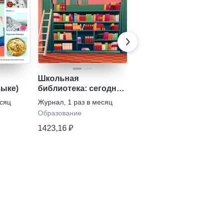
Школьная
Справочник педагога
зыке)
библиотека: сегодня
психолога. Детский
и завтра
сад
есяц
Журнал
,
1 раз в месяц
Журнал
,
1 раз в месяц
Образование
Образование
1423,16 ₽
1809,31 ₽