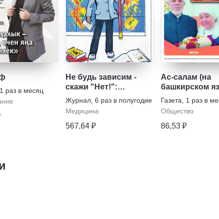
иф
Не будь зависим -
Ас-салам (на
скажи "Нет!":
башкирском я
1 раз в месяц
наркотикам,
Журнал
,
6 раз в полугодие
Газета
,
1 раз в м
ание
алкоголю, курению,
Медицина
Общество
₽
игромании
567,64 ₽
86,53 ₽
и