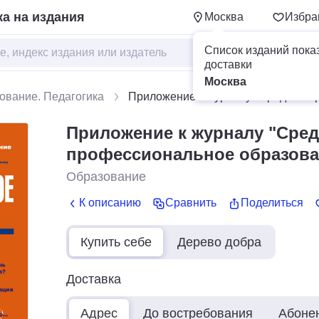
а на издания
Москва
Избра
Список изданий пока
доставки
Москва
ование. Педагогика
Приложение к журналу "Среднее п
Приложение к журналу "Сре
профессиональное образова
Образование
К описанию
Сравнить
Поделиться
Купить себе
Дерево добра
Доставка
Адрес
До востребования
Абоне