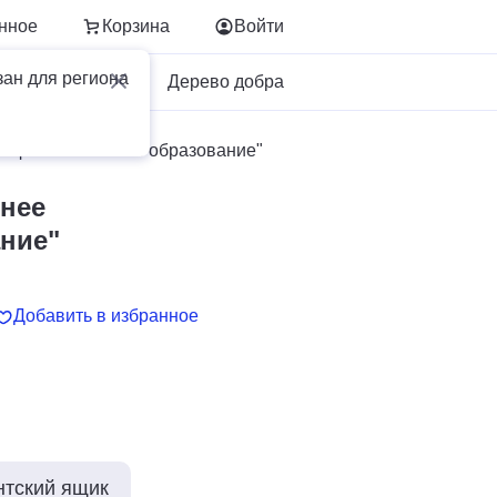
нное
Корзина
Войти
зан для региона
Для бизнеса
Дерево добра
рофессиональное образование"
днее
ние"
Добавить в избранное
нтский ящик