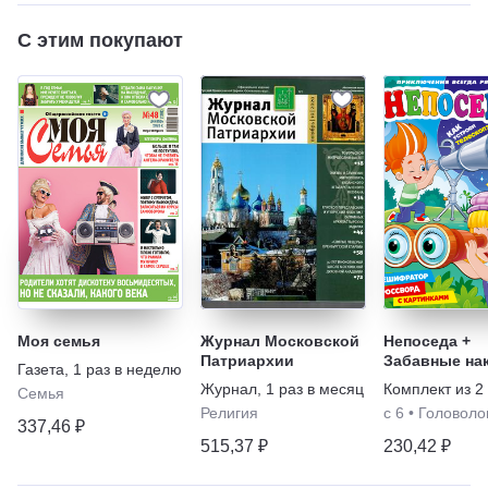
С этим покупают
Моя семья
Журнал Московской
Непоседа +
Патриархии
Забавные на
Газета
,
1 раз в неделю
Журнал
,
1 раз в месяц
Комплект из
2
Семья
Религия
с 6
•
Головоло
337,46 ₽
515,37 ₽
230,42 ₽