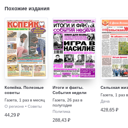
Похожие издания
Копейка. Полезные
Итоги и факты.
Сельская жи
советы
События недели
Газета
,
1 раз 
Газета
,
1 раз в месяц
Газета
,
26 раз в
Дача
полугодие
О регионе
•
Советы
428,65 ₽
Политика
44,29 ₽
288,43 ₽