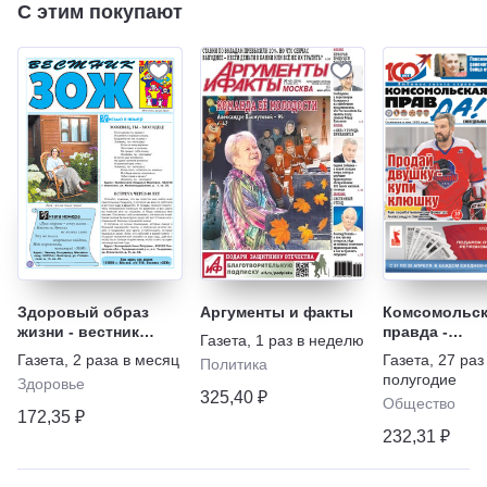
С этим покупают
Здоровый образ
Аргументы и факты
Комсомольск
жизни - вестник
правда -
Газета
,
1 раз в неделю
"ЗОЖ"
Еженедельни
Газета
,
2 раза в месяц
Газета
,
27 раз
Политика
"Телепрогра
полугодие
Здоровье
325,40 ₽
Общество
172,35 ₽
232,31 ₽