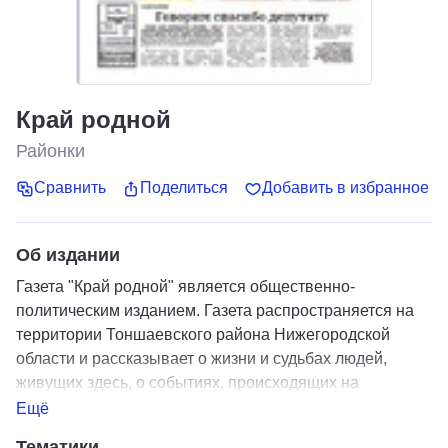
Край родной
Районки
Сравнить
Поделиться
Добавить в избранное
Об издании
Газета "Край родной" является общественно-
политическим изданием. Газета распространяется на
территории Тоншаевского района Нижегородской
области и рассказывает о жизни и судьбах людей,
живущих здесь, о событиях, происходящих на
территории района.
Ещё
Тематики