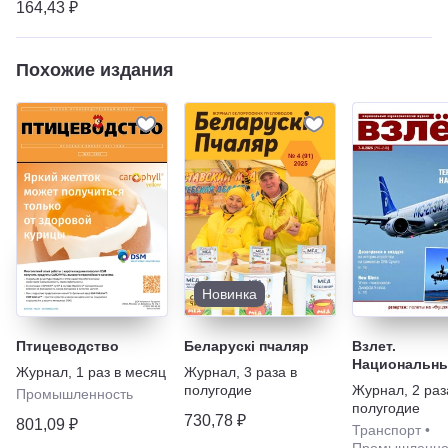
164,43 ₽
Похожие издания
Новинка
Птицеводство
Беларускi пчаляр
Взлет.
Национальн
Журнал
,
1 раз в месяц
Журнал
,
3 раза в
аэрокосмиче
полугодие
Журнал
,
2 раз
Промышленность
журнал
полугодие
730,78 ₽
801,09 ₽
Транспорт
•
Промышленно