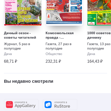
Дачный сезон -
Комсомольская
1000 советов
советы читателей
правда -
дачнику
Еженедельник с
Журнал
,
5 раз в
Газета
,
27 раз в
Газета
,
13 раз
"Телепрограммой"
полугодие
полугодие
полугодие
Дача
Общество
Дача
68,71 ₽
232,31 ₽
164,43 ₽
Вы недавно смотрели