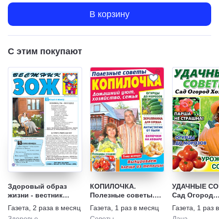
В корзину
С этим покупают
Здоровый образ
КОПИЛОЧКА.
УДАЧНЫЕ С
жизни - вестник
Полезные советы.
Сад Огород
"ЗОЖ"
Домашний уют,
Хозяйство
Газета
,
2 раза в месяц
Газета
,
1 раз в месяц
Газета
,
1 раз 
хозяйство, семья
Здоровье
Советы
Дача