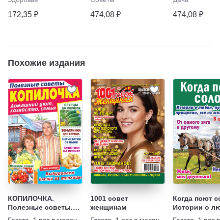
172,35 ₽
474,08 ₽
474,08 ₽
Похожие издания
КОПИЛОЧКА.
1001 совет
Когда поют с
Полезные советы.
женщинам
Истории о л
Домашний уют,
предательств
Газета
,
1 раз в месяц
Газета
,
1 раз в месяц
Газета
,
1 раз 