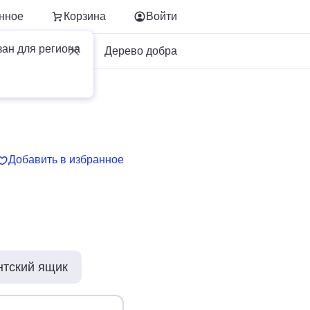
нное
Корзина
Войти
зан для региона
Для бизнеса
Дерево добра
Добавить в избранное
нтский ящик