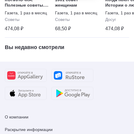
Полезные советы.
женщинам
Истории о л
Домашний уют,
предательств
Газета
,
1 раз в месяц
Газета
,
1 раз в месяц
Газета
,
1 раз 
хозяйство, семья
прощении, вс
Советы
Советы
Досуг
жизни
474,08 ₽
68,50 ₽
474,08 ₽
Вы недавно смотрели
О компании
Раскрытие информации