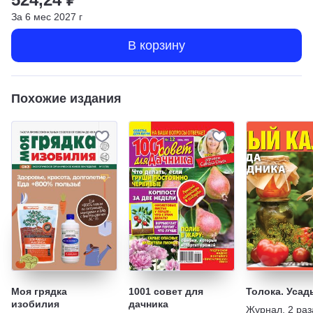
За
6
мес
2027
г
В корзину
Похожие издания
Моя грядка
1001 совет для
Толока. Усад
изобилия
дачника
Журнал
,
2 раз