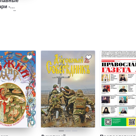
лавные
ри -
льный выпуск
 "Святые
и молитвы"
славный
й календарь.