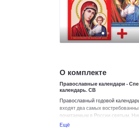
О комплекте
Православные календари - Сп
календарь. СВ
Православный годовой календарь-
входят два самых востребованны
почитаемым в России святым, Ник
Ещё
Православный календарь на 20
годовой календарь. СВ