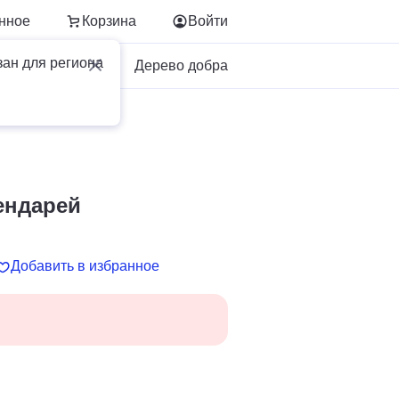
нное
Корзина
Войти
зан для региона
Для бизнеса
Дерево добра
ендарей
Добавить в избранное