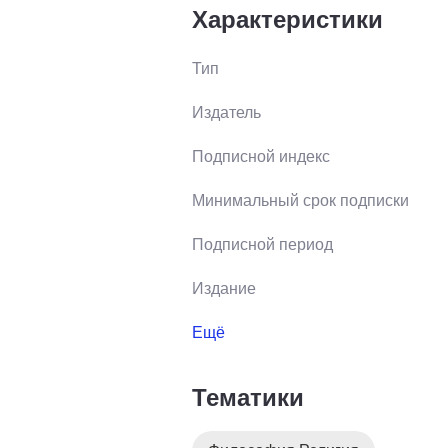
Характеристики
Православный годовой календарь-
входят два самых востребованны
Тип
почитаемым в России святым, Ник
Издатель
Подписной индекс
Минимальный срок подписки
Подписной период
Издание
Ещё
Тематики