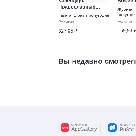
Календарь
Божий 
Православных
Журнал
,
праздников на 2027
полугоди
Газета
,
1 раз в полугодие
год
Религия
Религия
159,93 
327,95 ₽
Вы недавно смотрел