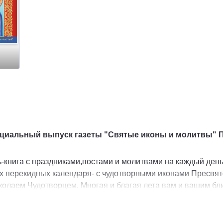
ециальный выпуск газеты "Святые иконы и молитвы" 
книга с праздниками,постами и молитвами на каждый день 
х перекидных календаря- с чудотворными иконами Пресвят
олаем Чудотворцем. Многая и благая лета вам и вашим бл
27 год - Специальный выпуск газеты "Святые иконы 