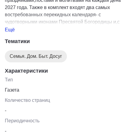
праздниками,постами и молитвами на каждый день
2027 года. Также в комплект входят два самых
востребованных перекидных календаря- с
чудотворными иконами Пресвятой Богородицы и,с
особо почитаемым в России святым, Николаем
Ещё
Чудотворцем. Многая и благая лета вам и вашим
Тематики
близким!
Семья. Дом. Быт. Досуг
Характеристики
Тип
Газета
Количество страниц
-
Периодичность
-