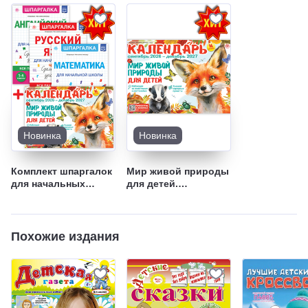
Новинка
Новинка
Комплект шпаргалок
Мир живой природы
для начальных
для детей.
классов -
Календарь на 2026-
Спецвыпуск "Чем
2027 учебный год -
занять непоседу"
Спецвыпуск "Чем
занять непоседу"
Похожие издания