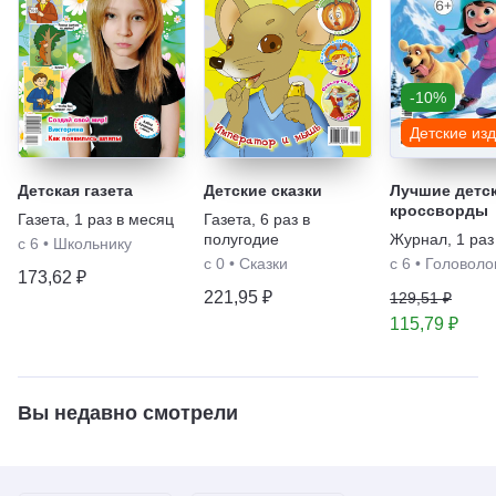
-10%
Детские из
Детская газета
Детские сказки
Лучшие детс
кроссворды
Газета
,
1 раз в месяц
Газета
,
6 раз в
полугодие
Журнал
,
1 раз
с 6
•
Школьнику
с 0
•
Сказки
с 6
•
Головоло
173,62 ₽
221,95 ₽
129,51 ₽
115,79 ₽
Вы недавно смотрели