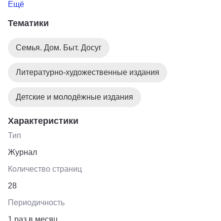
и Елена Прекрасная". Подробнее про издательство
Ещё
можно узнать на обороте книги.
Тематики
Семья. Дом. Быт. Досуг
Литературно-художественные издания
Детские и молодёжные издания
Характеристики
Тип
Журнал
Количество страниц
28
Периодичность
1 раз в месяц