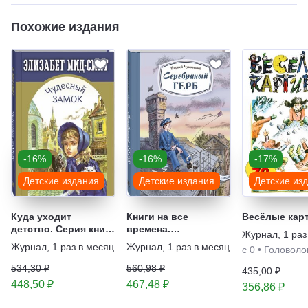
Похожие издания
-16%
-16%
-17%
Детские издания
Детские издания
Детские из
Куда уходит
Книги на все
Весёлые кар
детство. Серия книг
времена.
Журнал
,
1 раз
для юного
Бестселлеры
Журнал
,
1 раз в месяц
Журнал
,
1 раз в месяц
с 0
•
Головоло
поколения
детской литературы.
Серия книг
534,30 ₽
560,98 ₽
435,00 ₽
448,50 ₽
467,48 ₽
356,86 ₽