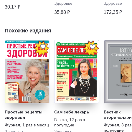
Здоровье
Здоровье
30,17 ₽
35,88 ₽
172,35 ₽
Похожие издания
Простые рецепты
Сам себе лекарь
Вестник
здоровья
оторинолари
Газета
,
12 раз в
Журнал
,
1 раз в месяц
полугодие
Журнал
,
3 раз
полугодие
Здоровье
Здоровье