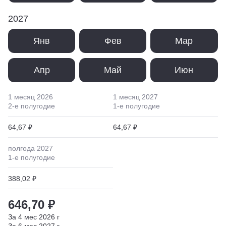
2027
Янв
Фев
Мар
Апр
Май
Июн
1 месяц
2026
1 месяц
2027
2
-е полугодие
1
-е полугодие
64,67 ₽
64,67 ₽
полгода
2027
1
-е полугодие
388,02 ₽
646,70 ₽
За
4
мес
2026
г
За
6
мес
2027
г