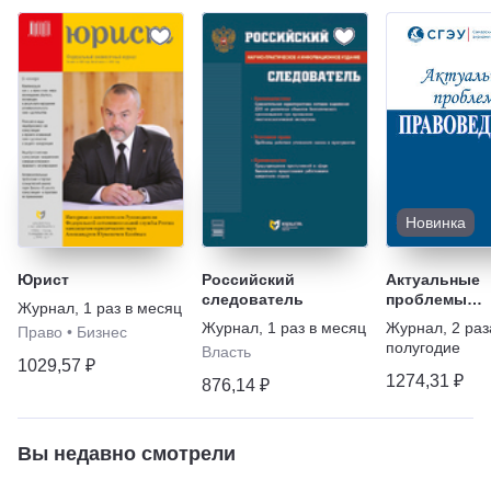
Новинка
Юрист
Российский
Актуальные
следователь
проблемы
Журнал
,
1 раз в месяц
правоведени
Журнал
,
1 раз в месяц
Журнал
,
2 раз
Право
•
Бизнес
полугодие
Власть
1029,57 ₽
1274,31 ₽
876,14 ₽
Вы недавно смотрели