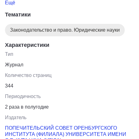
области юридических наук. В сборнике публикуются
Ещё
научные статьи по публично-правовым
Тематики
(государственно-правовым), частно-правовым
(цивилистическим) и уголовно-правовым наукам.
Законодательство и право. Юридические науки
Характеристики
Тип
Журнал
Количество страниц
344
Периодичность
2 раза в полугодие
Издатель
ПОПЕЧИТЕЛЬСКИЙ СОВЕТ ОРЕНБУРГСКОГО
ИНСТИТУТА (ФИЛИАЛА) УНИВЕРСИТЕТА ИМЕНИ