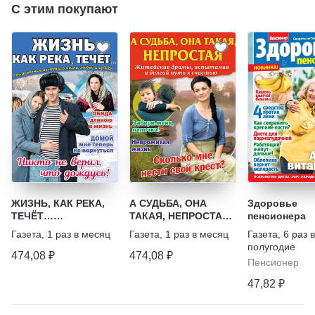
С этим покупают
ЖИЗНЬ, КАК РЕКА,
А СУДЬБА, ОНА
Здоровье
ТЕЧЁТ…
ТАКАЯ, НЕПРОСТАЯ.
пенсионера
Откровенные
Житейские драмы,
Газета
,
1 раз в месяц
Газета
,
1 раз в месяц
Газета
,
6 раз в
истории о жизни,
испытания и долгий
полугодие
любви и судьбе
путь к счастью
474,08 ₽
474,08 ₽
Пенсионер
47,82 ₽