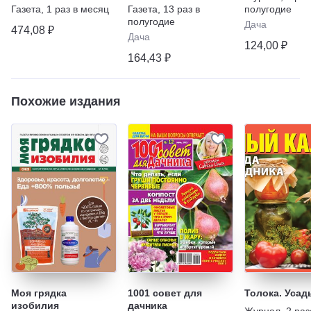
советов. Всё для
Газета
,
1 раз в месяц
Газета
,
13 раз в
полугодие
Семьи, Дома,
полугодие
Дача
Хозяйства и
474,08 ₽
Дача
Здоровья
124,00 ₽
164,43 ₽
Похожие издания
Моя грядка
1001 совет для
Толока. Усад
изобилия
дачника
Журнал
,
2 раз