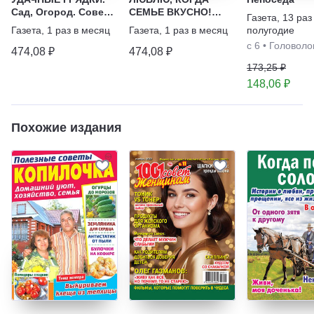
Сад, Огород. Советы
СЕМЬЕ ВКУСНО!
Газета
,
13 раз
и хитрости. От
Вкусные рецепты,
Газета
,
1 раз в месяц
Газета
,
1 раз в месяц
полугодие
посадки до сбора +
Пироги, Горячее +
с 6
•
Головоло
Цветы и Подворье
Салаты и Заготовки
474,08 ₽
474,08 ₽
173,25 ₽
148,06 ₽
Похожие издания