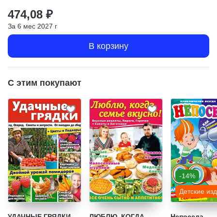
474,08 ₽
За
6
мес
2027
г
В корзину
С этим покупают
-14%
Детские из
УДАЧНЫЕ ГРЯДКИ.
ЛЮБЛЮ, КОГДА
Непоседа