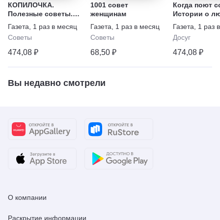
КОПИЛОЧКА.
1001 совет
Когда поют с
Полезные советы.
женщинам
Истории о л
Домашний уют,
предательств
Газета
,
1 раз в месяц
Газета
,
1 раз в месяц
Газета
,
1 раз 
хозяйство, семья
прощении, вс
Советы
Советы
Досуг
жизни
474,08 ₽
68,50 ₽
474,08 ₽
Вы недавно смотрели
О компании
Раскрытие информации