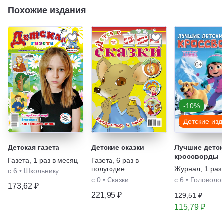
Похожие издания
-10%
Детские из
Детская газета
Детские сказки
Лучшие детс
кроссворды
Газета
,
1 раз в месяц
Газета
,
6 раз в
полугодие
Журнал
,
1 раз
с 6
•
Школьнику
с 0
•
Сказки
с 6
•
Головоло
173,62 ₽
221,95 ₽
129,51 ₽
115,79 ₽