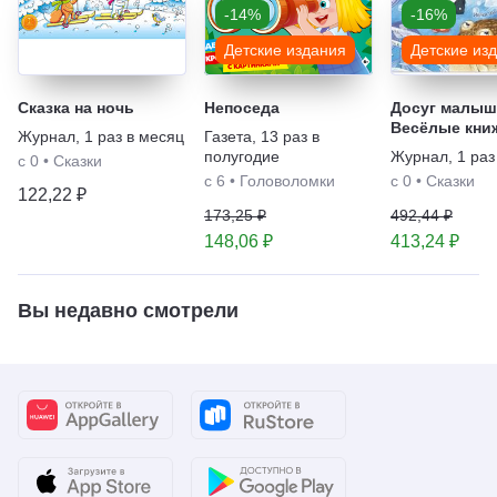
-14%
-16%
Детские издания
Детские из
Сказка на ночь
Непоседа
Досуг малыш
Весёлые кни
Журнал
,
1 раз в месяц
Газета
,
13 раз в
малыша и ма
полугодие
Журнал
,
1 раз
с 0
•
Сказки
Серия книг
с 6
•
Головоломки
с 0
•
Сказки
122,22 ₽
173,25 ₽
492,44 ₽
148,06 ₽
413,24 ₽
Вы недавно смотрели