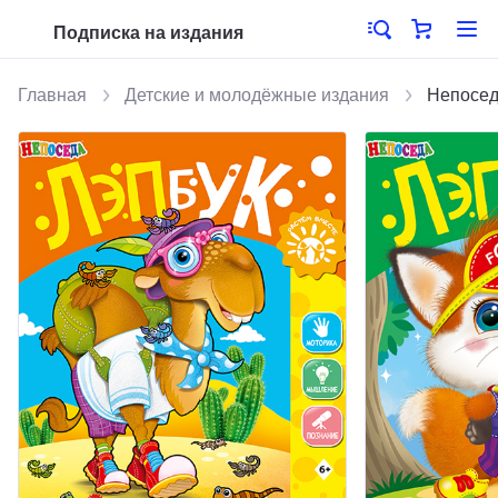
Подписка на издания
Главная
Детские и молодёжные издания
Непосед