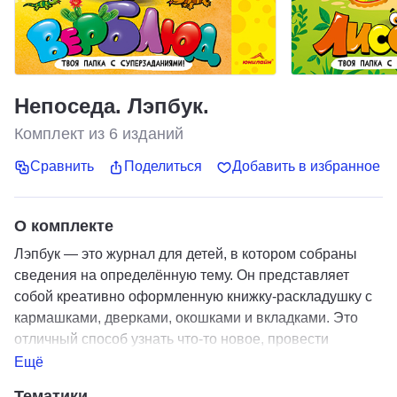
Непоседа. Лэпбук.
Комплект из
6
изданий
Сравнить
Поделиться
Добавить в избранное
О комплекте
Лэпбук — это журнал для детей, в котором собраны
сведения на определённую тему. Он представляет
собой креативно оформленную книжку-раскладушку с
кармашками, дверками, окошками и вкладками. Это
отличный способ узнать что-то новое, провести
небольшую исследовательскую работу и развить
Ещё
творческий потенциал ребёнка.
Тематики