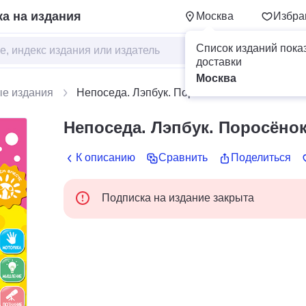
а на издания
Москва
Избра
Список изданий пока
доставки
Москва
ые издания
Непоседа. Лэпбук. Поросёнок
Непоседа. Лэпбук. Поросёно
К описанию
Сравнить
Поделиться
Подписка на издание закрыта