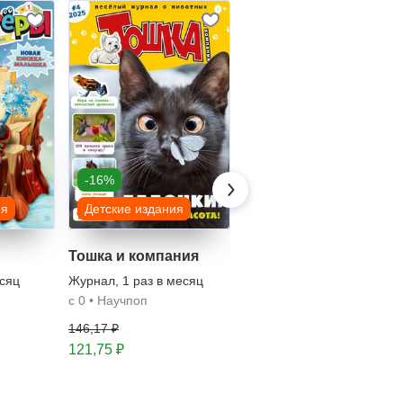
-16%
-16%
ия
Детские издания
Детские издания
Тошка и компания
Маленькие художник
есяц
Журнал
,
1 раз в месяц
Журнал
,
1 раз в месяц
с 0
•
Научпоп
Раскраски
•
с 6
146,17 ₽
87,54 ₽
121,75 ₽
73,46 ₽