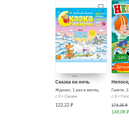
-14%
Детск
Сказка на ночь
Непосе
Журнал
,
1 раз в месяц
Газета
,
1
с 0
•
Сказки
с 6
•
Гол
122,22 ₽
173,25 ₽
148,06 