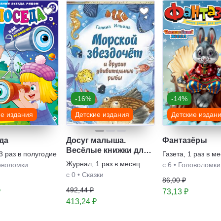
-16%
-14%
ие издания
Детские издания
Детские издан
да
Досуг малыша.
Фантазёры
Весёлые книжки для
3 раз в полугодие
Газета
,
1 раз в м
малыша и малышки.
Журнал
,
1 раз в месяц
оволомки
с 6
•
Головоломки
Серия книг
с 0
•
Сказки
86,00 ₽
492,44 ₽
₽
73,13 ₽
413,24 ₽