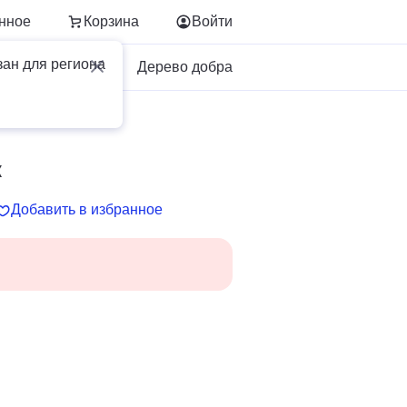
нное
Корзина
Войти
зан для региона
Для бизнеса
Дерево добра
к
Добавить в избранное