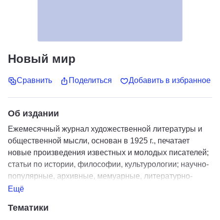
Новый мир
Сравнить
Поделиться
Добавить в избранное
Об издании
Ежемесячный журнал художественной литературы и
общественной мысли, основан в 1925 г., печатает
новые произведения известных и молодых писателей;
статьи по истории, философии, культурологии; научно-
популярные, архивные, мемуарные, литературно-
критические материалы; театральные, музыкальные,
Ещё
кино- и интернет-обозрения; библиографическую
Тематики
информацию.