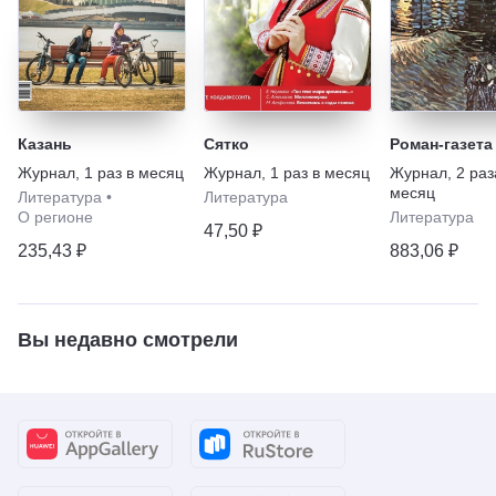
Казань
Сятко
Роман-газета
Журнал
,
1 раз в месяц
Журнал
,
1 раз в месяц
Журнал
,
2 раз
месяц
Литература
•
Литература
О регионе
Литература
47,50 ₽
235,43 ₽
883,06 ₽
Вы недавно смотрели