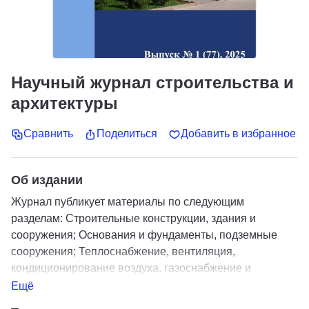
Научный журнал строительства и
архитектуры
Сравнить
Поделиться
Добавить в избранное
Об издании
Журнал публикует материалы по следующим
разделам: Строительные конструкции, здания и
сооружения; Основания и фундаменты, подземные
сооружения; Теплоснабжение, вентиляция,
кондиционирование воздуха, газоснабжение и
освещение; Водоснабжение, канализация,
Ещё
строительные системы охраны водных ресурсов;