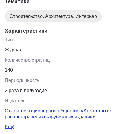
Тематики
Строительные материалы и изделия; Технология и
организация строительства; Проектирование и
Строительство. Архитектура. Интерьер
строительство дорог, метрополитенов, аэродромов,
мостов и транспортных тоннелей; Строительная
Характеристики
механика.
Тип
Журнал
Количество страниц
140
Периодичность
2 раза в полугодие
Издатель
Открытое акционерное общество «Агентство по
распространению зарубежных изданий»
Ещё