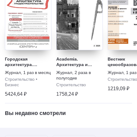
Городская
Academia.
Вестник
архитектура.
Архитектура и
ценообразов
Градостроительство
строительство
сметного
Журнал
,
1 раз в месяц
Журнал
,
2 раза в
Журнал
,
1 раз
нормирован
полугодие
Строительство
•
Строительств
Бизнес
Строительство
1219,09 ₽
5424,64 ₽
1758,24 ₽
Вы недавно смотрели