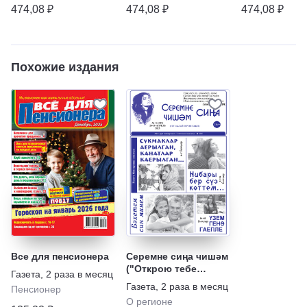
семейные тайны
истории
474,08 ₽
474,08 ₽
474,08 ₽
Похожие издания
Все для пенсионера
Серемне сиңа чишәм
("Открою тебе
Газета
,
2 раза в месяц
тайну")
Газета
,
2 раза в месяц
Пенсионер
О регионе