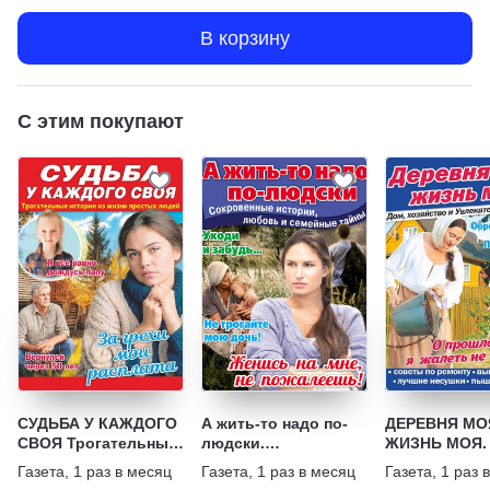
В корзину
С этим покупают
СУДЬБА У КАЖДОГО
А жить-то надо по-
ДЕРЕВНЯ МО
СВОЯ Трогательные
людски.
ЖИЗНЬ МОЯ. 
истории из жизни
Сокровенные
хозяйство и
Газета
,
1 раз в месяц
Газета
,
1 раз в месяц
Газета
,
1 раз 
простых людей
истории, любовь и
Увлекательн