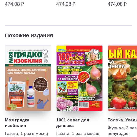
474,08 ₽
474,08 ₽
474,08 ₽
Похожие издания
Моя грядка
1001 совет для
Толока. Усад
изобилия
дачника
Журнал
,
2 раз
Газета
,
1 раз в месяц
Газета
,
1 раз в месяц
полугодие