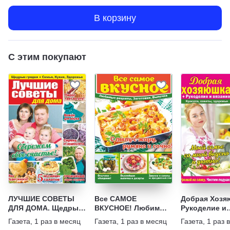
В корзину
С этим покупают
ЛУЧШИЕ СОВЕТЫ
Все САМОЕ
Добрая Хозя
ДЛЯ ДОМА. Щедрые
ВКУСНОЕ! Любимые
Рукоделие и
грядки + Семья,
рецепты, Заготовки,
вязание. Кра
Газета
,
1 раз в месяц
Газета
,
1 раз в месяц
Газета
,
1 раз 
Кухня, Здоровье
Выпечка
советы, здо