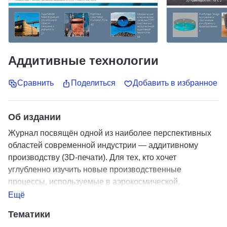
Аддитивные технологии
Сравнить
Поделиться
Добавить в избранное
Об издании
Журнал посвящён одной из наиболее перспективных
областей современной индустрии — аддитивному
производству (3D-печати). Для тех, кто хочет
углубленно изучить новые производственные
процессы, используемые в аэрокосмической,
автомобильной и медицинской отраслях. Наши
Ещё
эксперты делятся передовыми практиками внедрения
Тематики
аддитивных технологий, рассказывают об их