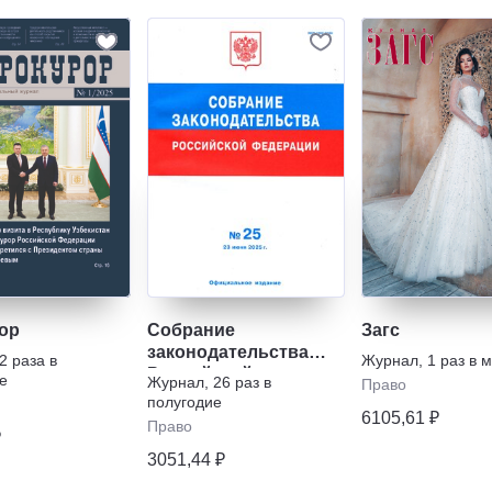
ор
Собрание
Загс
законодательства
2 раза в
Журнал
,
1 раз в 
Российской
е
Журнал
,
26 раз в
Право
Федерации
полугодие
6105,61 ₽
Право
₽
3051,44 ₽