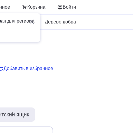
нное
Корзина
Войти
зан для региона
Для бизнеса
Дерево добра
Добавить в избранное
нтский ящик