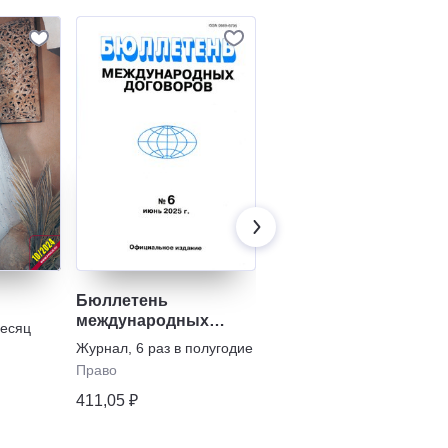
Бюллетень
Бюллетень
международных
Верховного Суда
месяц
договоров
Российской
Журнал
,
6 раз в полугодие
Журнал
,
6 раз в полугодие
Федерации
Право
Право
411,05 ₽
649,81 ₽