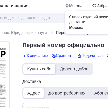
а на издания
Москва
Избра
Список изданий пока
доставки
Москва
право. Юридические науки
Первый номер официально
Первый номер официально
К описанию
Сравнить
Поделиться
Купить себе
Дерево добра
Доставка
Адрес
До востребования
Абоне