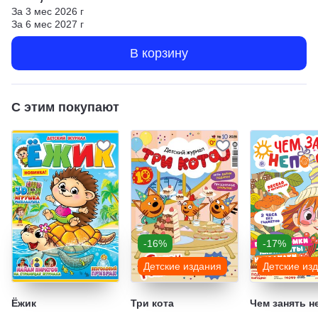
За
3
мес
2026
г
За
6
мес
2027
г
В корзину
С этим покупают
-16%
-17%
Детские издания
Детские из
Ёжик
Три кота
Чем занять н