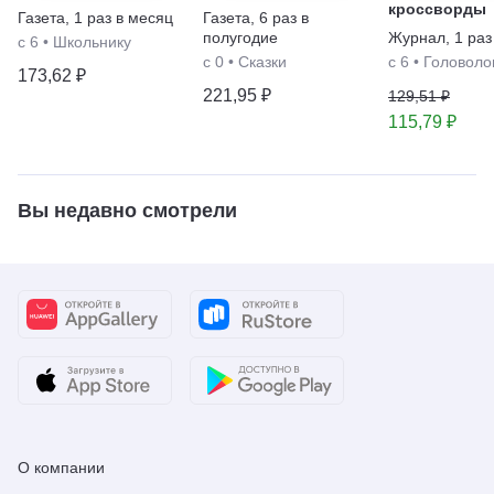
кроссворды
Газета
,
1 раз в месяц
Газета
,
6 раз в
полугодие
Журнал
,
1 раз
с 6
•
Школьнику
с 0
•
Сказки
с 6
•
Головоло
173,62 ₽
221,95 ₽
129,51 ₽
115,79 ₽
Вы недавно смотрели
О компании