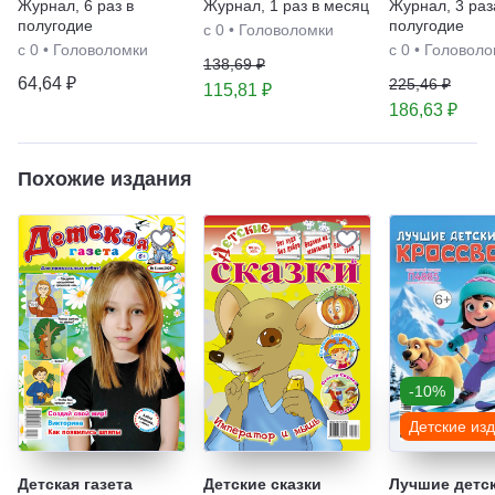
Журнал
,
6 раз в
Журнал
,
1 раз в месяц
Журнал
,
3 раз
полугодие
полугодие
с 0
•
Головоломки
с 0
•
Головоломки
с 0
•
Головоло
138,69 ₽
64,64 ₽
225,46 ₽
115,81 ₽
186,63 ₽
Похожие издания
-10%
Детские из
Детская газета
Детские сказки
Лучшие детс