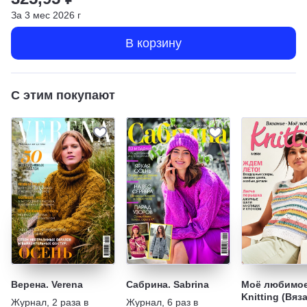
За
3
мес
2026
г
В корзину
С этим покупают
Верена. Verena
Сабрина. Sabrina
Моё любимое
Knitting (Вяз
Журнал
,
2 раза в
Журнал
,
6 раз в