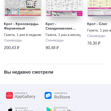
Крот - Кроссворды.
Крот -
Крот - Слог
Фирменный
Скандинавские
Газета
,
1 раз 
кроссворды.
Газета
,
1 раз в неделю
Газета
,
1 раз в месяц
Сканворды
Спецвыпуск
Сканворды
Сканворды
76,30 ₽
200,43 ₽
90,48 ₽
Вы недавно смотрели