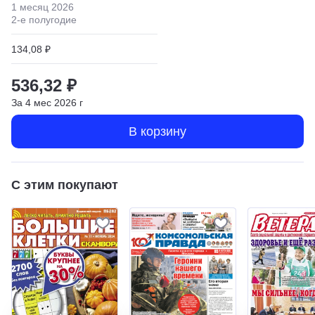
1 месяц
2026
2
-е полугодие
134,08 ₽
536,32 ₽
За
4
мес
2026
г
В корзину
С этим покупают