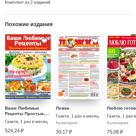
Комплект из
2
изданий
Подарок: Планер /
Кулинарный хит
Похожие издания
Ваши Любимые
Ложка
Люблю готов
Рецепты Простые,
Газета
,
1 раз в месяц
Газета
,
1 раз 
но очень вкусные!
Газета
,
1 раз в месяц
Кулинария
Кулинария
Выпечка, Салаты,
Заготовки
524,24 ₽
30,17 ₽
75,06 ₽